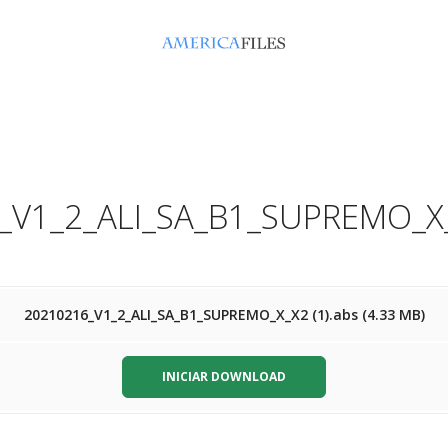
_V1_2_ALI_SA_B1_SUPREMO_X_X
20210216_V1_2_ALI_SA_B1_SUPREMO_X_X2 (1).abs (4.33 MB)
INICIAR DOWNLOAD